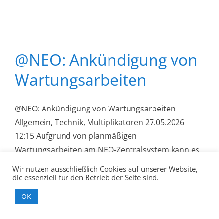
@NEO: Ankündigung von
Wartungsarbeiten
@NEO: Ankündigung von Wartungsarbeiten
Allgemein, Technik, Multiplikatoren 27.05.2026
12:15 Aufgrund von planmäßigen
Wartungsarbeiten am NEO-Zentralsystem kann es
am Mittwoch, 03.06.2026, im Zeitraum von 10:00
Wir nutzen ausschließlich Cookies auf unserer Website,
Uhr bis 14.00 Uhr zu kurzzeit...
die essenziell für den Betrieb der Seite sind.
OK