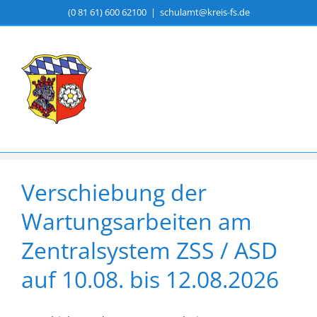
Zum
(0 81 61) 600 62100
|
schulamt@kreis-fs.de
Inhalt
springen
Verschiebung der
Wartungsarbeiten am
Zentralsystem ZSS / ASD
auf 10.08. bis 12.08.2026