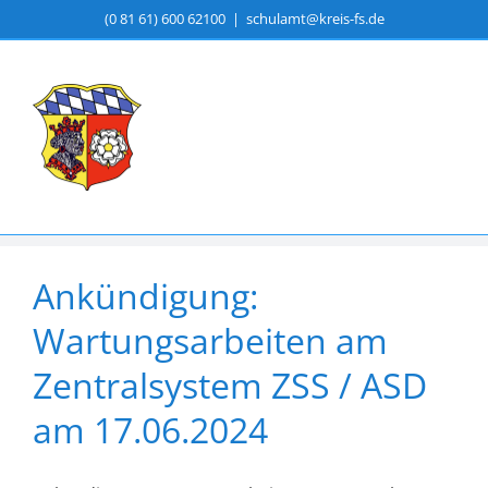
Zum
(0 81 61) 600 62100
|
schulamt@kreis-fs.de
Inhalt
springen
Ankündigung:
Wartungsarbeiten am
Zentralsystem ZSS / ASD
am 17.06.2024