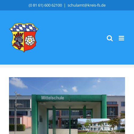
Zum
(0 81 61) 600 62100
|
schulamt@kreis-fs.de
Inhalt
springen
Zeige
grösseres
Bild