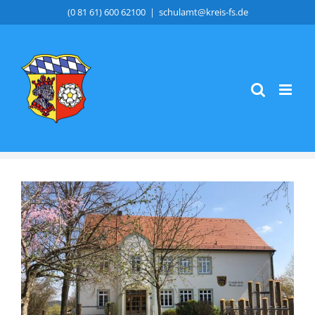
Zum
(0 81 61) 600 62100
|
schulamt@kreis-fs.de
Inhalt
springen
Zeige
grösseres
Bild