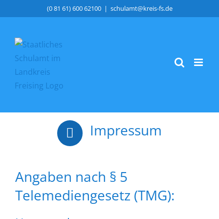
Zum
(0 81 61) 600 62100
|
schulamt@kreis-fs.de
Inhalt
springen
Impressum
Angaben nach § 5
Telemediengesetz (TMG):