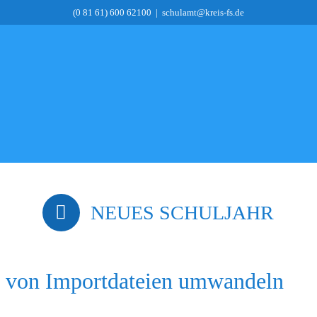
(0 81 61) 600 62100
|
schulamt@kreis-fs.de
NEUES SCHULJAHR
 von Importdateien umwandeln