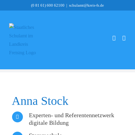
Zum
(0 81 61) 600 62100
|
schulamt@kreis-fs.de
Inhalt
springen
Zeige
grösseres
Anna Stock
Bild
Experten- und Referentennetzwerk
digitale Bildung