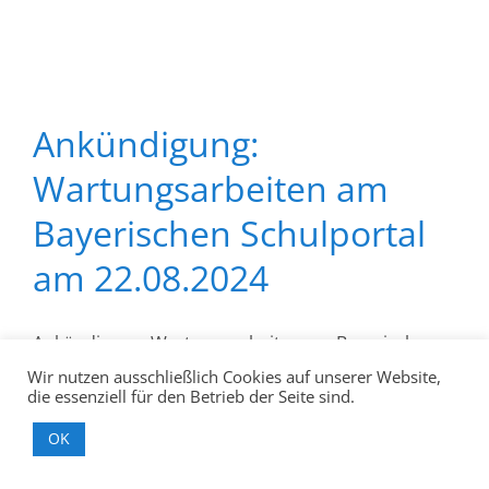
Ankündigung:
Wartungsarbeiten am
Bayerischen Schulportal
am 22.08.2024
Ankündigung: Wartungsarbeiten am Bayerischen
Schulportal am 22.08.2024 Allgemein, Technik,
Wir nutzen ausschließlich Cookies auf unserer Website,
die essenziell für den Betrieb der Seite sind.
Multiplikatoren 20.08.2024 11:00 Am Donnerstag,
22.08.2024 wird zwischen 14.30 und 15.00 Uhr
OK
turnusgemäß das Zertifikat auf den Schulgateways