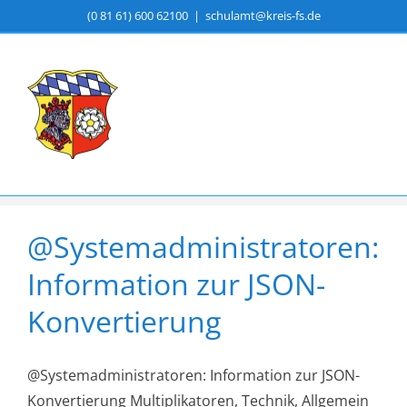
Zum
(0 81 61) 600 62100
|
schulamt@kreis-fs.de
Inhalt
springen
@Systemadministratoren:
Information zur JSON-
Konvertierung
@Systemadministratoren: Information zur JSON-
Konvertierung Multiplikatoren, Technik, Allgemein